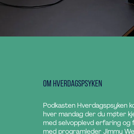
OM HVERDAGSPSYKEN
Podkasten Hverdagspsyken 
hver mandag der du møter kje
med selvopplevd erfaring og
med programleder Jimmy Wes