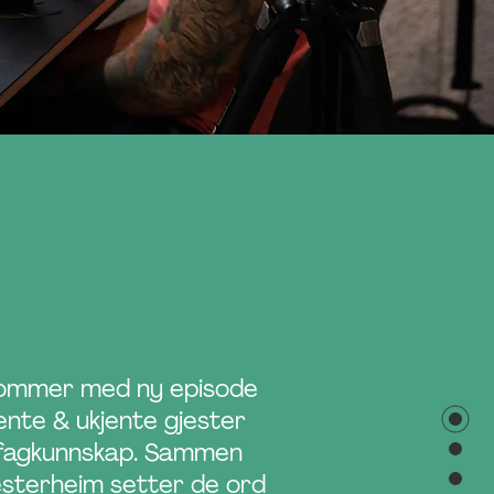
kommer med ny episode
nte & ukjente gjester
 fagkunnskap. Sammen
terheim setter de ord