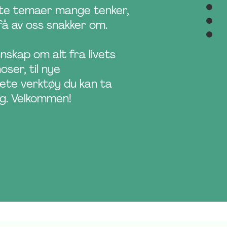
gte temaer mange tenker,
få av oss snakker om.
nnskap om alt fra livets
oser, til nye
ete verktøy du kan ta
ag. Velkommen!